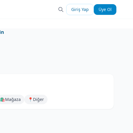
Giriş Yap
Üye Ol
in
🛍️
Mağaza
📍
Diğer