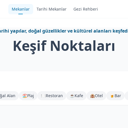
Mekanlar
Tarihi Mekanlar
Gezi Rehberi
arihi yapılar, doğal güzellikler ve kültürel alanları keşfed
Keşif Noktaları
ğal Alan
🏖️
Plaj
🍽️
Restoran
☕
Kafe
🏨
Otel
🍺
Bar