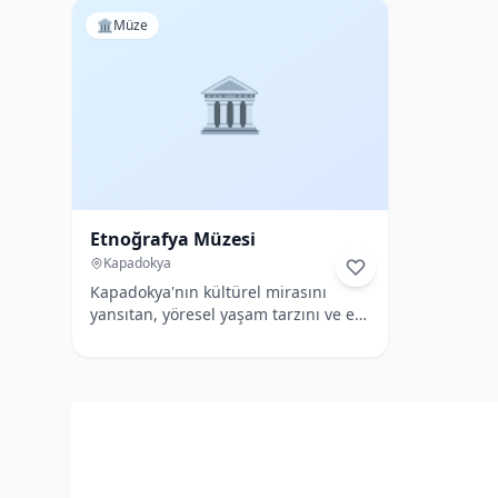
🏛️
Müze
🏛️
Etnoğrafya Müzesi
Kapadokya
Kapadokya'nın kültürel mirasını
yansıtan, yöresel yaşam tarzını ve el
sanatlarını sergileyen bir müzedir.