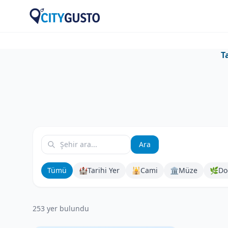
T
Ara
Tümü
🏰
Tarihi Yer
🕌
Cami
🏛️
Müze
🌿
Do
253
yer bulundu