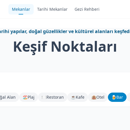
Mekanlar
Tarihi Mekanlar
Gezi Rehberi
arihi yapılar, doğal güzellikler ve kültürel alanları keşfed
Keşif Noktaları
ğal Alan
🏖️
Plaj
🍽️
Restoran
☕
Kafe
🏨
Otel
🍺
Bar