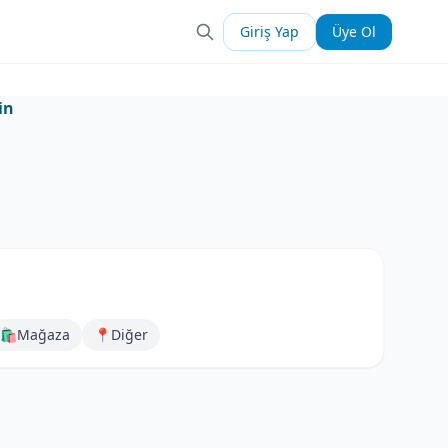
Giriş Yap
Üye Ol
in
🛍️
Mağaza
📍
Diğer