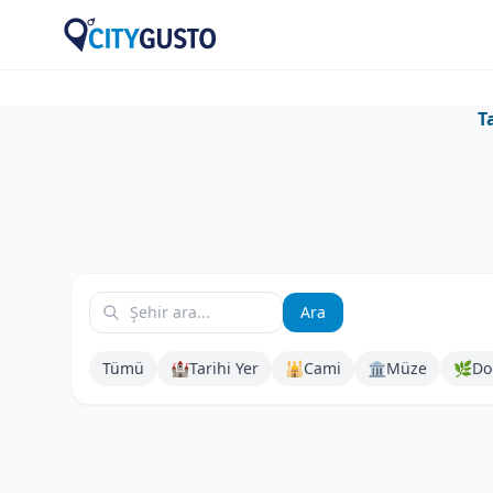
T
Ara
Tümü
🏰
Tarihi Yer
🕌
Cami
🏛️
Müze
🌿
Do