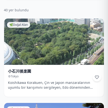
40
yer bulundu
🌿
Doğal Alan
小石川後楽園
Tokyo
Koishikawa Korakuen, Çin ve Japon manzaralarının
uyumlu bir karışımını sergileyen, Edo döneminden
kalma, pitoresk bir bahçedir.