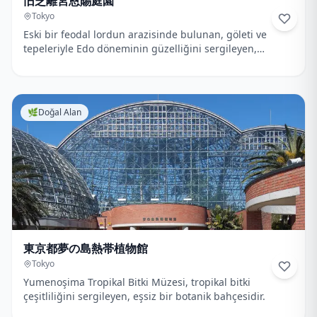
旧芝離宮恩賜庭園
Tokyo
Eski bir feodal lordun arazisinde bulunan, göleti ve
tepeleriyle Edo döneminin güzelliğini sergileyen,
huzurlu bir Japon bahçesi.
🌿
Doğal Alan
東京都夢の島熱帯植物館
Tokyo
Yumenoşima Tropikal Bitki Müzesi, tropikal bitki
çeşitliliğini sergileyen, eşsiz bir botanik bahçesidir.