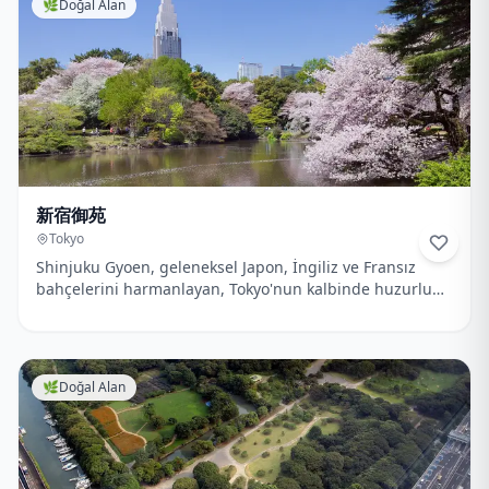
🌿
Doğal Alan
新宿御苑
Tokyo
Shinjuku Gyoen, geleneksel Japon, İngiliz ve Fransız
bahçelerini harmanlayan, Tokyo'nun kalbinde huzurlu
bir vahadır.
🌿
Doğal Alan