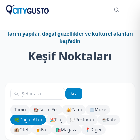
Tarihi yapılar, doğal güzellikler ve kültürel alanları
keşfedin
Keşif Noktaları
Ara
Tümü
🏰
Tarihi Yer
🕌
Cami
🏛️
Müze
🌿
Doğal Alan
🏖️
Plaj
🍽️
Restoran
☕
Kafe
🏨
Otel
🍺
Bar
🛍️
Mağaza
📍
Diğer