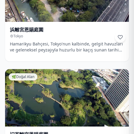
浜離宮恩賜庭園
Tokyo
Hamarikyu Bahçesi, Tokyo'nun kalbinde, gelgit havuzları
ve geleneksel peyzajıyla huzurlu bir kaçış sunan tarihi
bir bahçedir.
🌿
Doğal Alan