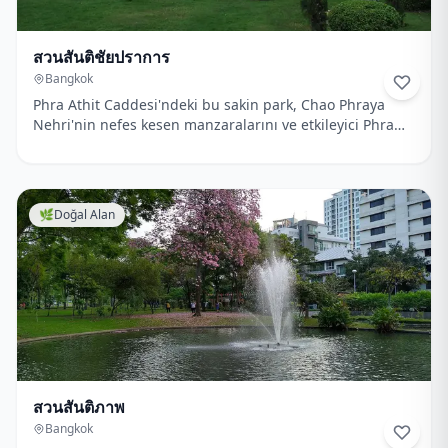
สวนสันติชัยปราการ
Bangkok
Phra Athit Caddesi'ndeki bu sakin park, Chao Phraya
Nehri'nin nefes kesen manzaralarını ve etkileyici Phra
Sumen Kalesi'ni sunuyor.
🌿
Doğal Alan
สวนสันติภาพ
Bangkok