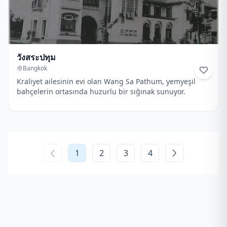
วังสระปทุม
Bangkok
Kraliyet ailesinin evi olan Wang Sa Pathum, yemyeşil
bahçelerin ortasında huzurlu bir sığınak sunuyor.
1
2
3
4